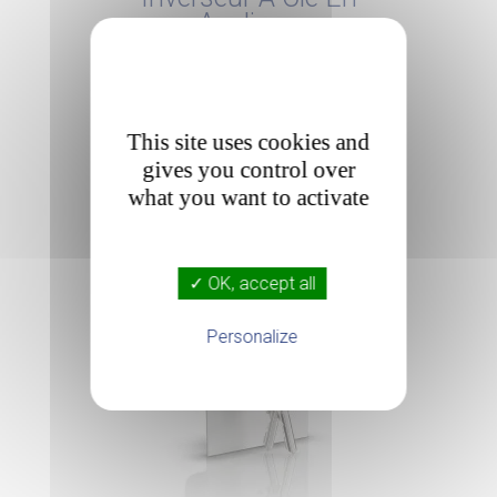
Applique
102,51€
HT
Prix
123,01 €
TTC
This site uses cookies and
AJOUTER AU PANIER
gives you control over
what you want to activate

✓ OK, accept all
Personalize