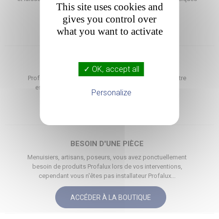
This site uses cookies and
étapes, votre dépannage est effectué.
gives you control over
what you want to activate
DÉMARRER LE DIAGNOSTIC

SAISIR UNE COMMANDE
✓ OK, accept all
Professionnel en compte chez Profalux, accédez à votre
espace de saisie de commande et de SAV en ligne.
Personalize
ACCÉDER À MON ESPACE
BESOIN D'UNE PIÈCE
Menuisiers, artisans, poseurs, vous avez ponctuellement
besoin de produits Profalux lors de vos interventions,
cependant vous n'êtes pas installateur Profalux...
ACCÉDER À LA BOUTIQUE