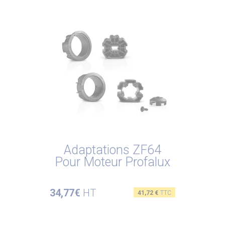
Adaptations ZF64
Pour Moteur Profalux
34,77€
HT
Prix
41,72 €
TTC