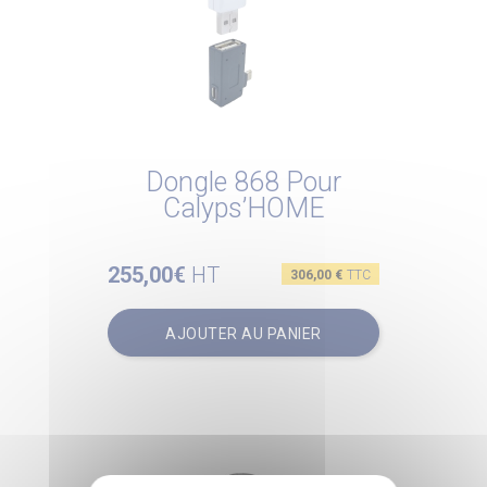
Dongle 868 Pour
Calyps’HOME
255,00€
HT
Prix
306,00 €
TTC
AJOUTER AU PANIER