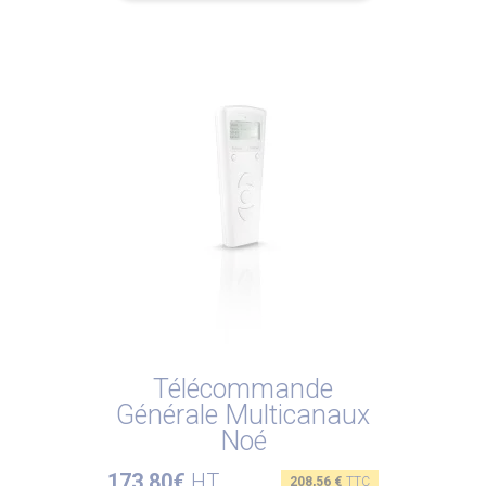
Télécommande
Générale Multicanaux
Noé
173,80€
HT
Prix
208,56 €
TTC