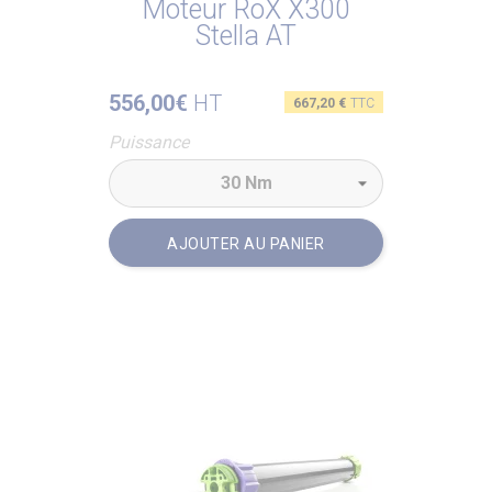
Moteur RoX X300
Stella AT
556,00€
HT
Prix
667,20 €
TTC
Puissance
AJOUTER AU PANIER