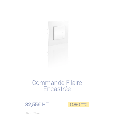
Commande Filaire
Encastrée
32,55€
HT
Prix
39,06 €
TTC
Position