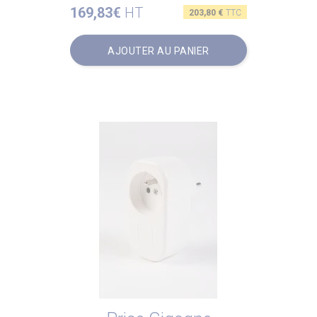
169,83€
HT
Prix
203,80 €
TTC
AJOUTER AU PANIER