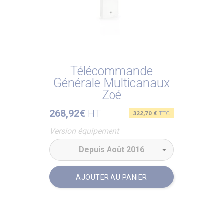
Télécommande
Générale Multicanaux
Zoé
268,92€
HT
Prix
322,70 €
TTC
Version équipement
AJOUTER AU PANIER