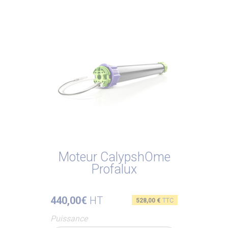
Moteur CalypshOme
Profalux
440,00€
HT
Prix
528,00 €
TTC
Puissance