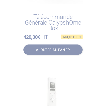
Télécommande
Générale CalypshOme
Box
420,00€
HT
Prix
504,00 €
TTC
AJOUTER AU PANIER