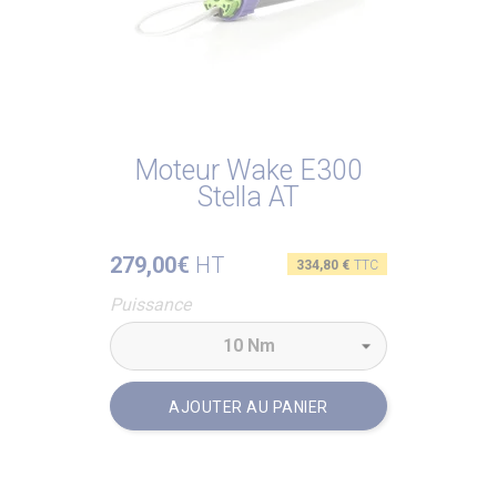
Moteur Wake E300
Stella AT
279,00€
HT
Prix
334,80 €
TTC
Puissance
AJOUTER AU PANIER