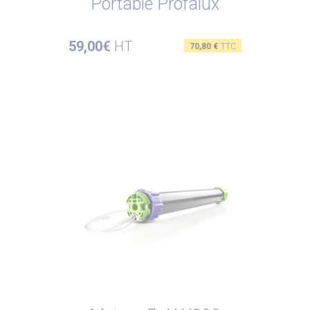
Portable Profalux
59,00€
HT
Prix
70,80 €
TTC