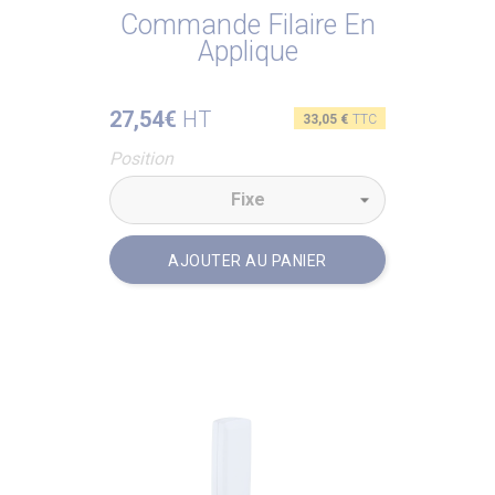
Commande Filaire En
Applique
27,54€
HT
Prix
33,05 €
TTC
Position
AJOUTER AU PANIER