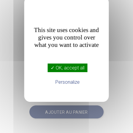
This site uses cookies and
gives you control over
what you want to activate

✓ OK, accept all
Dongle Zigbee Pour
Tydom 1.0 Ou 2.0
Personalize
184,00€
HT
Prix
220,80 €
TTC
AJOUTER AU PANIER