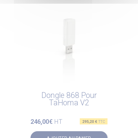
Dongle 868 Pour
TaHoma V2
246,00€
HT
Prix
295,20 €
TTC