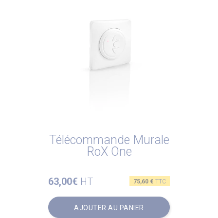
Télécommande Murale
RoX One
63,00€
HT
Prix
75,60 €
TTC
AJOUTER AU PANIER