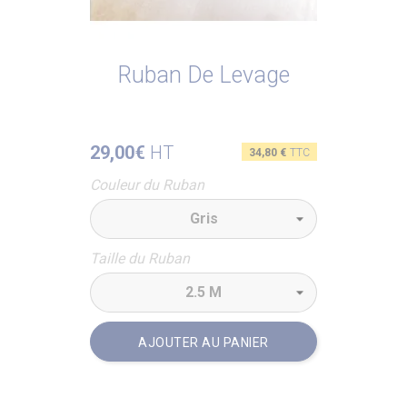
Ruban De Levage
29,00€
HT
Prix
34,80 €
TTC
Couleur du Ruban
Taille du Ruban
AJOUTER AU PANIER