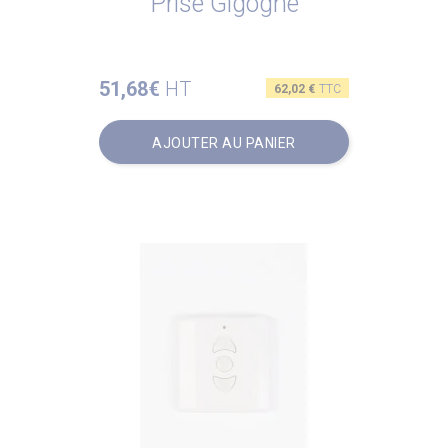
Prise Gigogne
51,68€
HT
Prix
62,02 €
TTC
AJOUTER AU PANIER