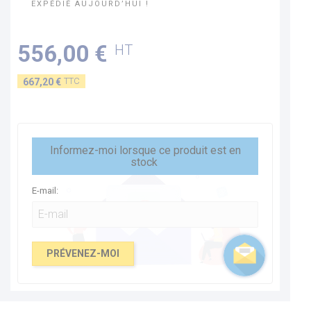
EXPÉDIÉ AUJOURD’HUI !
556,00 €
HT
TTC
667,20 €
Informez-moi lorsque ce produit est en
stock
E-mail:
PRÉVENEZ-MOI