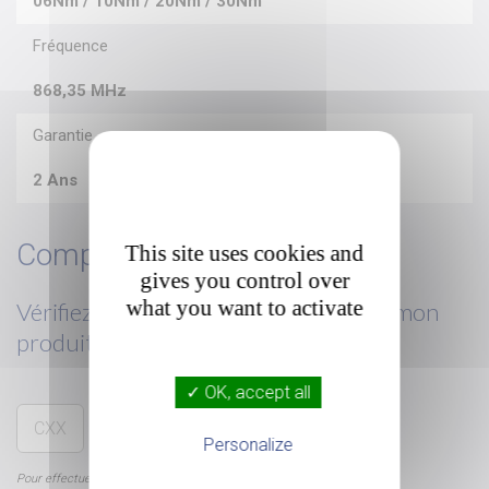
06Nm / 10Nm / 20Nm / 30Nm
Fréquence
868,35 MHz
Garantie
2 Ans
Compatibilité
This site uses cookies and
gives you control over
what you want to activate
Vérifiez
les pièces compatibles
avec mon

produit
✓ OK, accept all
-
/
Personalize
Pour effectuer votre recherche, vous avez besoin de votre référence