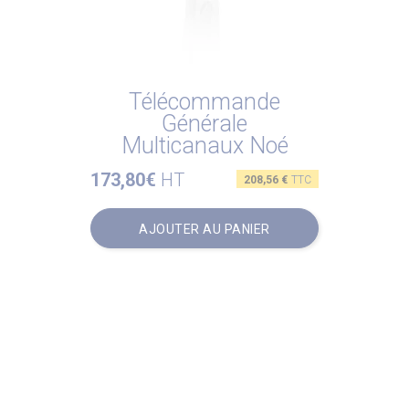
Télécommande
Générale
Multicanaux Noé
173,80€
HT
Prix
208,56 €
TTC
AJOUTER AU PANIER