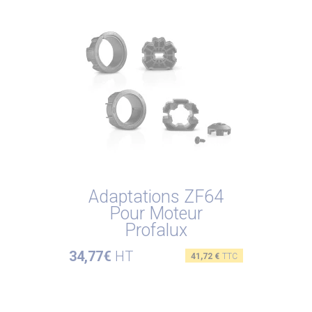
Adaptations ZF64
Pour Moteur
Profalux
34,77€
HT
Prix
41,72 €
TTC