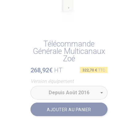
Télécommande
Générale Multicanaux
Zoé
268,92€
HT
Prix
322,70 €
TTC
Version équipement
AJOUTER AU PANIER