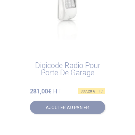
Digicode Radio Pour
Porte De Garage
281,00€
HT
Prix
337,20 €
TTC
AJOUTER AU PANIER