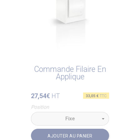
Commande Filaire En
Applique
27,54€
HT
Prix
33,05 €
TTC
Position
AJOUTER AU PANIER