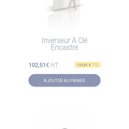
Inverseur À Clé
Encastré
102,51€
HT
Prix
123,01 €
TTC
AJOUTER AU PANIER