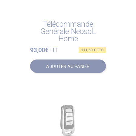
Télécommande
Générale NeosoL
Home
93,00€
HT
Prix
111,60 €
TTC
AJOUTER AU PANIER