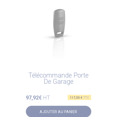
Télécommande Porte
De Garage
97,92€
HT
Prix
117,50 €
TTC
AJOUTER AU PANIER