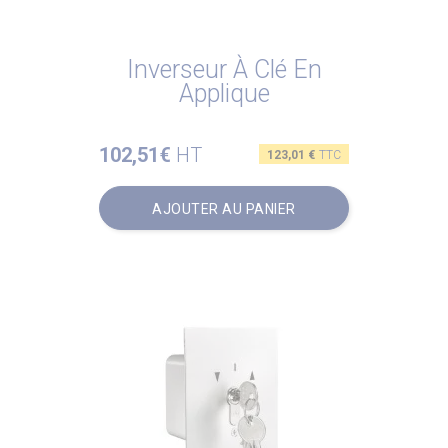
Inverseur À Clé En
Applique
102,51€
HT
Prix
123,01 €
TTC
AJOUTER AU PANIER