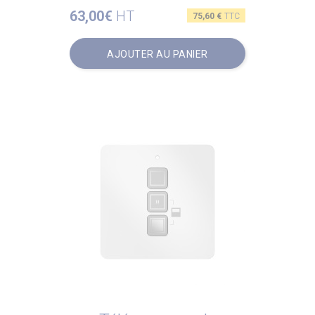
63,00€
HT
Prix
75,60 €
TTC
AJOUTER AU PANIER