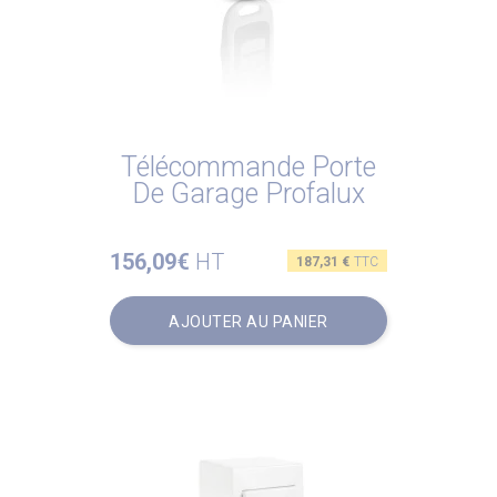
Télécommande Porte
De Garage Profalux
156,09€
HT
Prix
187,31 €
TTC
AJOUTER AU PANIER