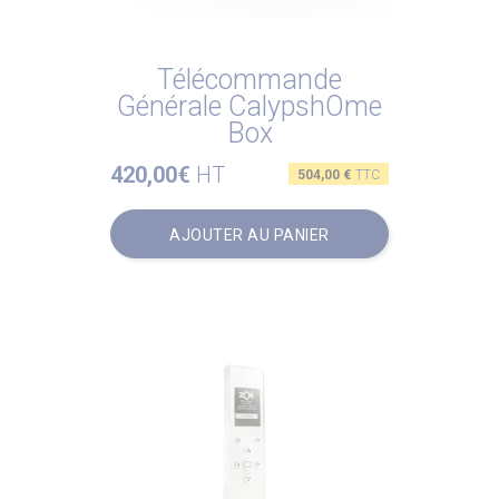
Télécommande
Générale CalypshOme
Box
420,00€
HT
Prix
504,00 €
TTC
AJOUTER AU PANIER