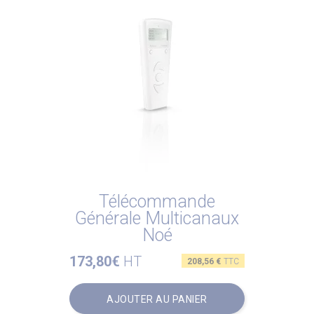
Télécommande
Générale Multicanaux
Noé
173,80€
HT
Prix
208,56 €
TTC
AJOUTER AU PANIER