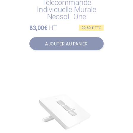
Télécommande
Individuelle Murale
NeosoL One
83,00€
HT
Prix
99,60 €
TTC
AJOUTER AU PANIER