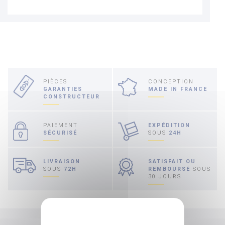
PIÈCES
CONCEPTION
GARANTIES
MADE IN FRANCE
CONSTRUCTEUR
PAIEMENT
EXPÉDITION
SÉCURISÉ
SOUS
24H
LIVRAISON
SATISFAIT OU
SOUS
72H
REMBOURSÉ
SOUS
30 JOURS