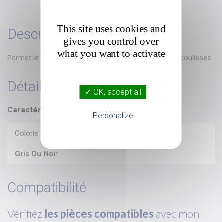
This site uses cookies and
Description
gives you control over
what you want to activate

Permet le maintien de la lame finale du BSO dans les coulisses.
Détails du produit
✓ OK, accept all
Caractéristiques
Personalize
Coloris
Gris Ou Noir
Compatibilité
Vérifiez
les pièces compatibles
avec mon