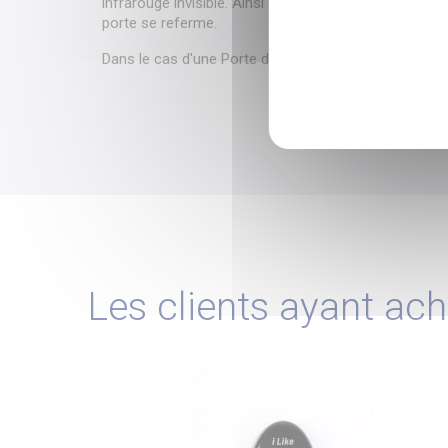
infrarouge invisible. Ainsi si un obstacle est détect
porte se referme.
Dans le cas d'une Porte de Garage donnant sur la voie 
Les clients ayant ach