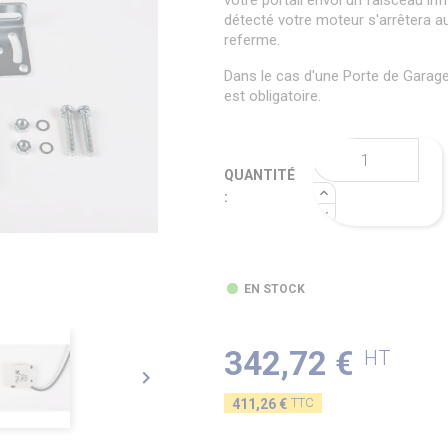
votre portail envoi un faisceau infr
détecté votre moteur s'arrêtera a
referme.
Dans le cas d'une Porte de Garage 
est obligatoire.
QUANTITÉ
:
EN STOCK
342,72 €
HT

TTC
411,26 €