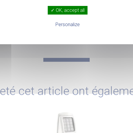
é votre moteur s'arrêtera automatiquement et évitera que la
✓ OK, accept all
publique, ce dispositif est obligatoire.
Personalize
eté cet article ont égalem