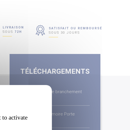
LIVRAISON
SATISFAIT OU REMBOURSÉ
SOUS
72H
SOUS 30 JOURS
TÉLÉCHARGEMENTS
Notice de branchement
cellules
Photo Armoire Porte
 to activate
Garage
