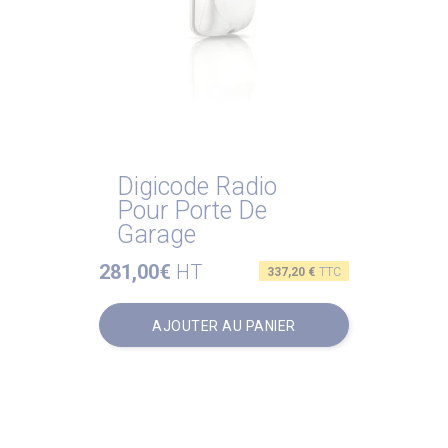
Digicode Radio
Pour Porte De
Garage
281,00€
HT
Prix

337,20 €
TTC
Aperçu rapide
AJOUTER AU PANIER